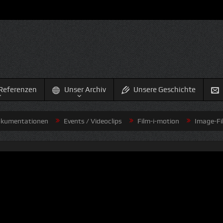
Referenzen
Unser Archiv
Unsere Geschichte
entationen
Events / Videoclips
Film-i-motion
Image-Filme