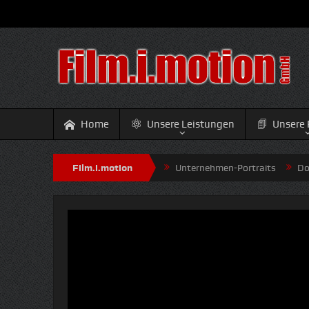
Home
Unsere Leistungen
Unsere 
age-Filme
Produkt-Werbung
Film.i.motion
Unternehmen-Portraits
Dokum
Infos