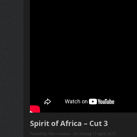
Spirit of Africa – Cut 3
Posted By:
film-i-motion
on:
Freitag 17 April, 2015